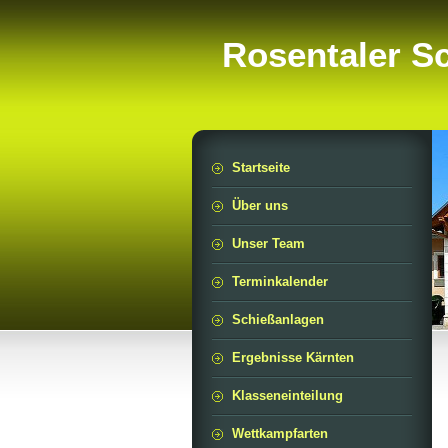
Rosentaler S
Startseite
Über uns
Unser Team
Terminkalender
Schießanlagen
Ergebnisse Kärnten
Klasseneinteilung
Wettkampfarten