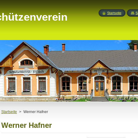
chützenverein
Startseite
S
Startseite
>
Werner Hafner
Werner Hafner